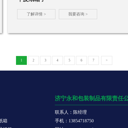
了解详情 >
我要咨询 >
1
2
3
4
5
6
7
>
济宁永和包装制品有限责任
联系人：陈经理
纸箱
手机：13854718750