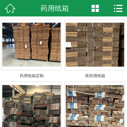



药用纸箱
网站首页

企业简介
产品中心
新闻资讯
厂房实景
药用纸箱定制
医药用纸箱
荣誉资质
在线留言
联系我们