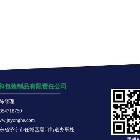
和包装制品有限责任公司
陈经理
54718750
jnyonghe.com
东省济宁市任城区唐口街道办事处
手机