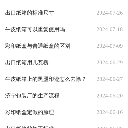
出口纸箱的标准尺寸
2024-07-26
牛皮纸箱可以重复使用吗
2024-07-18
彩印纸盒与普通纸盒的区别
2024-07-09
出口纸箱用几瓦楞
2024-06-29
牛皮纸箱上的黑墨印迹怎么去除？
2024-06-27
济宁包装厂的生产流程
2024-06-20
彩印纸盒定做的原理
2024-06-16